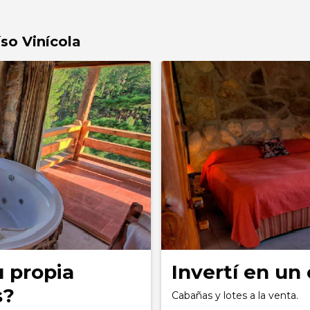
so Vinícola
u propia
Invertí en un 
s?
Cabañas y lotes a la venta.