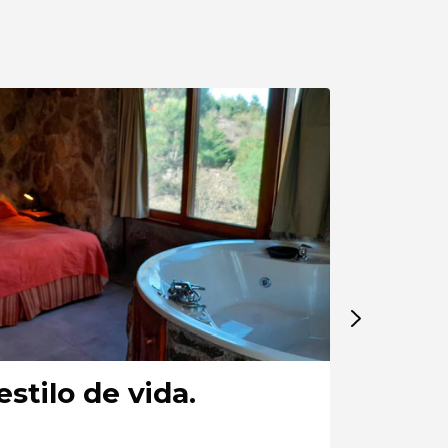
estilo de vida.
Viví d
CONSULTA