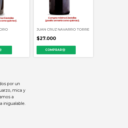
 ORO
JUAN CRUZ NAVARRO TORRE
FAMILIA NAVA
$27.000
$20.000
ados por un
uarzo, mica y
tamos a
 inigualable.